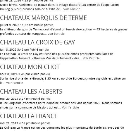
juillet 23, 2026 4:25 pm
Publié par
via
Notre ferme, Apelxenia, se trouve dans le village d’Ascarat au centre de l’appellation
Irouleguy, Nous prenons soin de 8.25ha de...
Voir l'article
CHATEAUX MARQUIS DE TERME
juillet 9, 2026 11:57 am
Publié par
via
Le château Marquis de Terme, c’est d’abord un terroir d’exception — 45 hectares de graves
profondes au cœur de Margaux,...
Voir l'article
CHATEAU LA CROIX DE GAY
juin 3, 2026 3:46 pm
Publié par
via
Le Château La Croix de Gay est l’une des plus anciennes propriétés familiales de
l’appellation Pomerol. « Premier Cru Haut-Pomerol » dès...
Voir l'article
CHATEAU MONICHOT
août 8, 2024 3:48 pm
Publié par
via
Sur la rive droite de la Gironde, à 35 km au nord de Bordeaux, notre vignoble est situé sur
la...
Voir l'article
CHATEAU LES ALBERTS
mai 20, 2024 3:27 pm
Publié par
via
D’une vingtaine d’hectares notre domaine produit des vins depuis 1875. Nous sommes
situés sur la commune de Mazion, qui est...
Voir l'article
CHATEAU LA FRANCE
mai 22, 2023 4:51 pm
Publié par
via
Le Château La France est un des domaines les plus importants du Bordelais avec ses 90