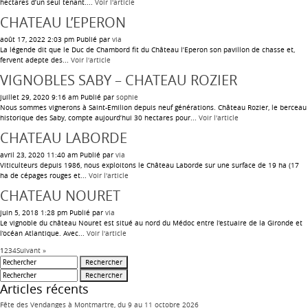
hectares d’un seul tenant....
Voir l'article
CHATEAU L’EPERON
août 17, 2022 2:03 pm
Publié par
via
La légende dit que le Duc de Chambord fit du Château l’Eperon son pavillon de chasse et,
fervent adepte des...
Voir l'article
VIGNOBLES SABY – CHATEAU ROZIER
juillet 29, 2020 9:16 am
Publié par
sophie
Nous sommes vignerons à Saint-Emilion depuis neuf générations. Château Rozier, le berceau
historique des Saby, compte aujourd’hui 30 hectares pour...
Voir l'article
CHATEAU LABORDE
avril 23, 2020 11:40 am
Publié par
via
Viticulteurs depuis 1986, nous exploitons le Château Laborde sur une surface de 19 ha (17
ha de cépages rouges et...
Voir l'article
CHATEAU NOURET
juin 5, 2018 1:28 pm
Publié par
via
Le vignoble du château Nouret est situé au nord du Médoc entre l’estuaire de la Gironde et
l’océan Atlantique. Avec...
Voir l'article
1
2
3
4
Suivant »
Rechercher
Rechercher
Articles récents
Fête des Vendanges à Montmartre, du 9 au 11 octobre 2026