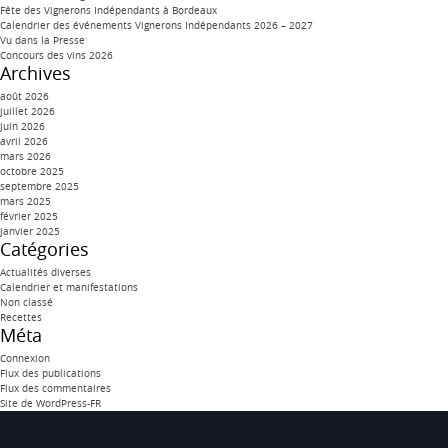
Fête des Vignerons Indépendants à Bordeaux
Calendrier des événements Vignerons Indépendants 2026 – 2027
Vu dans la Presse
Concours des vins 2026
Archives
août 2026
juillet 2026
juin 2026
avril 2026
mars 2026
octobre 2025
septembre 2025
mars 2025
février 2025
janvier 2025
Catégories
Actualités diverses
Calendrier et manifestations
Non classé
Recettes
Méta
Connexion
Flux des publications
Flux des commentaires
Site de WordPress-FR