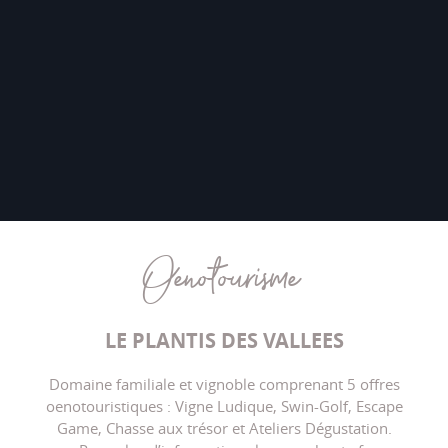
Oenotourisme
LE PLANTIS DES VALLEES
Domaine familiale et vignoble comprenant 5 offres
oenotouristiques : Vigne Ludique, Swin-Golf, Escape
Game, Chasse aux trésor et Ateliers Dégustation.