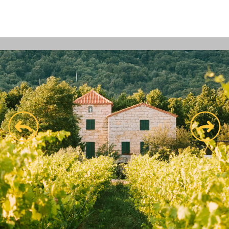
prev
next