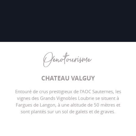
Oenotourisme
CHATEAU VALGUY
Entouré de crus prestigieux de l’AOC Sauternes, les
vignes des Grands Vignobles Loubrie se situent à
Fargues de Langon, à une altitude de 50 mètres et
sont plantés sur un sol de galets et de graves.