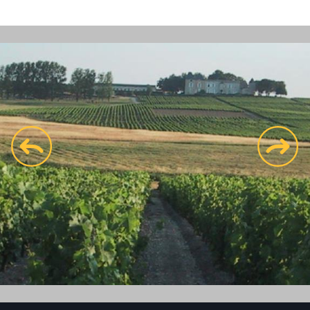
prev
next
Voir le site