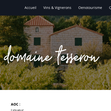
Accueil
Vins & Vignerons
Oenotourisme
domaine tesseron
AOC :
Liqueur