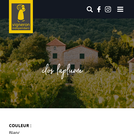
clos laplume
COULEUR :
Blanc