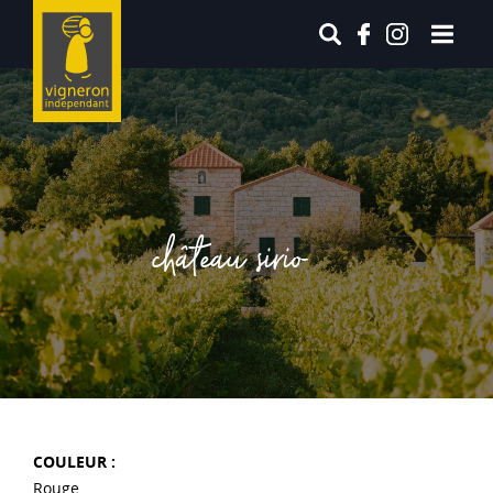
château sirio
COULEUR :
Rouge