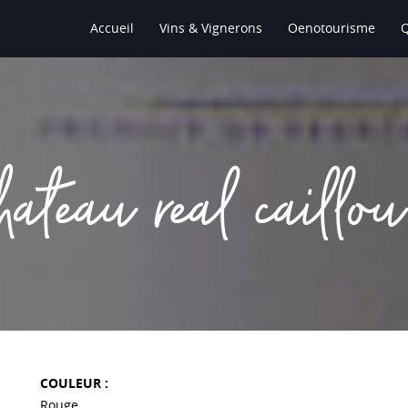
Accueil
Vins & Vignerons
Oenotourisme
hateau real caillou
COULEUR :
Rouge