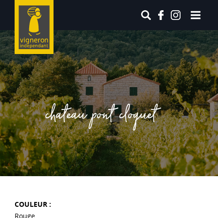
chateau pont cloquet
COULEUR :
Rouge