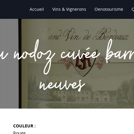
Accueil
Vins & Vignerons
Oenotourisme
u nodoz cuvée barr
neuves
COULEUR :
Rouge