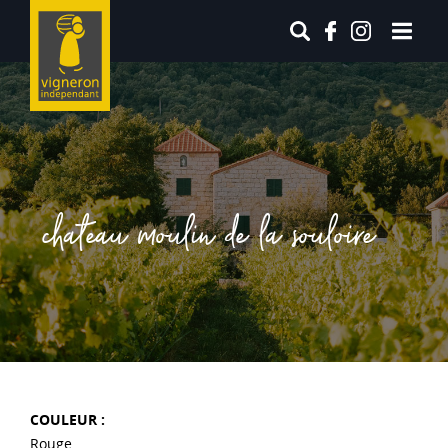
chateau moulin de la souloire
COULEUR :
Rouge