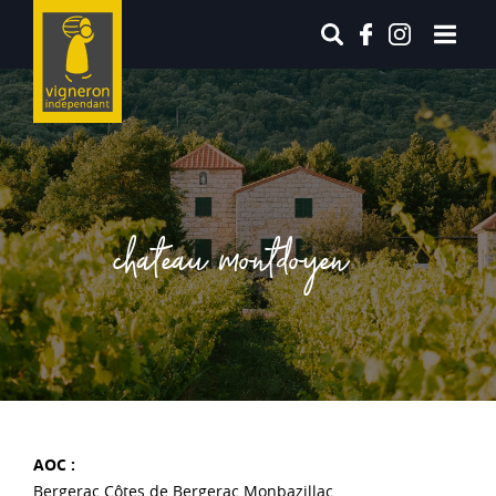
chateau montdoyen
AOC :
Bergerac Côtes de Bergerac Monbazillac