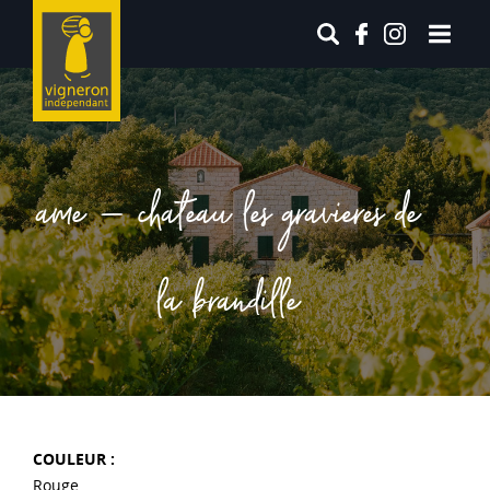
ame – chateau les gravieres de
la brandille
COULEUR :
Rouge