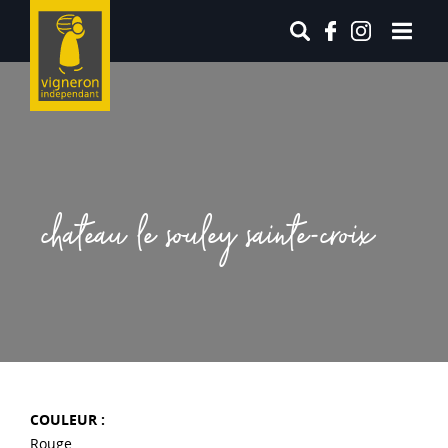
chateau le souley sainte-croix
COULEUR :
Rouge