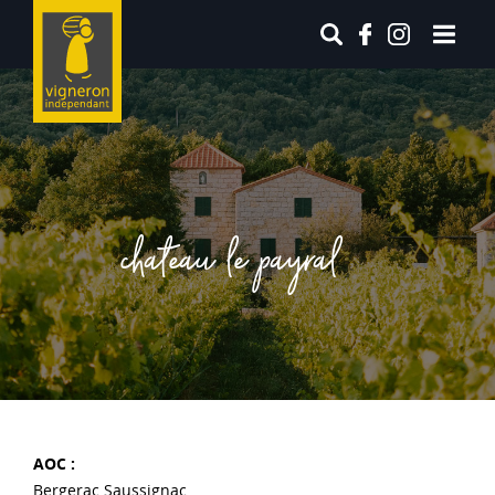
chateau le payral
AOC :
Bergerac Saussignac