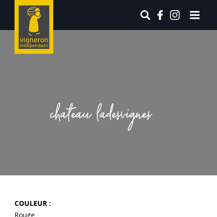
chateau ladesvignes
COULEUR :
Rouge