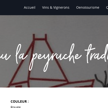
Accueil
Vins & Vignerons
Oenotourisme
au la peyruche trad
COULEUR :
Rouge