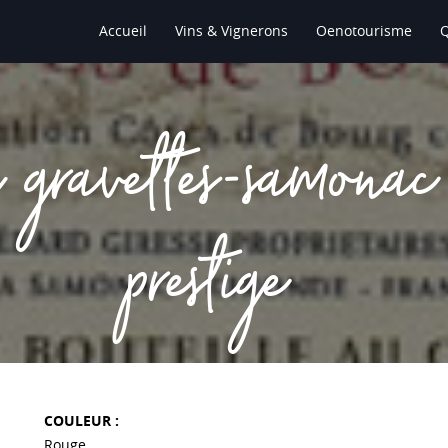
Accueil
Vins & Vignerons
Oenotourisme
u gravettes-samonac
prestige
COULEUR :
Rouge