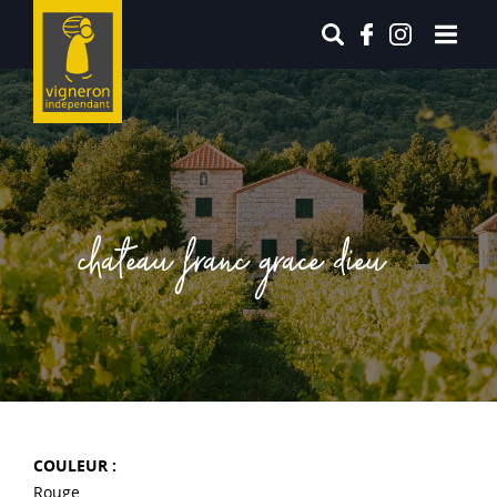
chateau franc grace dieu
COULEUR :
Rouge