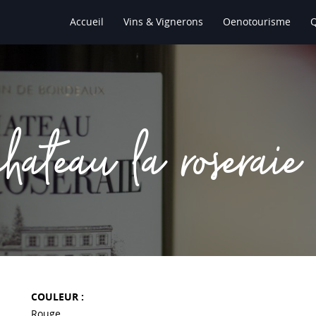
Accueil
Vins & Vignerons
Oenotourisme
chateau la roseraie
COULEUR :
Rouge