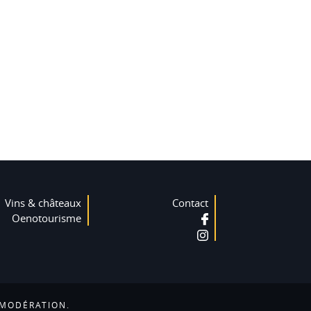
Vins & châteaux
Contact
Oenotourisme
 MODÉRATION.