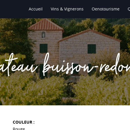
Accueil
Vins & Vignerons
Oenotourisme
hateau buisson-redo
COULEUR :
Rouge