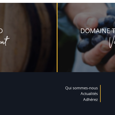
D
DOMAINE T
ent
V
Qui sommes-nous
Actualités
Adhérez