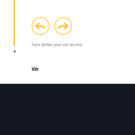
AOC
prev
next
Cognac
Faire défiller pour voir les vins
4
Vin