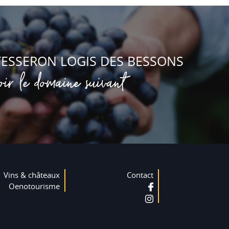
ESSERON LOGIS DES BESSONS
oir le domaine suivant
Vins & châteaux
Contact
Oenotourisme