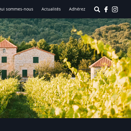
Qui sommes-nous
Actualités
Adhérez
Coordonnées
VIGNOBLE EXPERIENCE
1898 avenue Foix Candale
24610 - Villefranche de Lonchat
Contact
T. 06 62 03 11 72
Voir le site