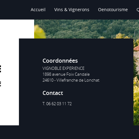
Accueil
Vins & Vignerons
Oenotourisme
Coordonnées
E
VIGNOBLE EXPERIENCE
1898 avenue Foix Candale
24610 - Villefranche de Lonchat
E
Contact
T. 06 62 03 11 72