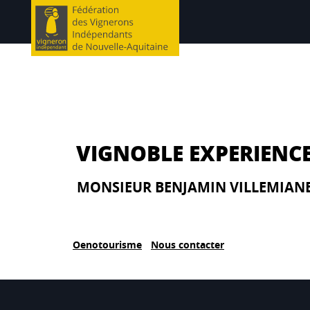
Coordonnées
VIGNOBLE EXPERIENC
VIGNOBLE EXPERIENCE
1898 avenue Foix Candale
24610 - Villefranche de Lonchat
MONSIEUR BENJAMIN VILLEMIAN
Contact
T. 06 62 03 11 72
Oenotourisme
Nous contacter