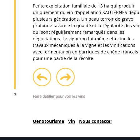
Petite exploitation familiale de 13 ha qui produit
uniquement du vin d’appellation SAUTERNES depu
plusieurs générations. Un beau terroir de grave
AOC
profonde favorise la qualité et la régularité des vin
qui sont régulièrement remarqués dans les
Sauternes
dégustations. Le vigneron lui-même effectue les
Cépages
travaux mécaniques à la vigne et les vinifications
Sémillon 85%, Sauvignon 7%,
avec fermentation en barriques de chêne français
Muscadelle 8%
pour une partie de la récolte.
Terroirs
graves
Alliances mets et vins
prev
next
Parfait à l'apéritif ou en
2
Faire défiller pour voir les vins
accompagnement de tapas, melon,
A
huîtres, foie gras, volaille, viande
blanche, poisson en sauce,
Be
Voir le site
Roquefort...
co
Oenotourisme
Vin
Nous contacter
be