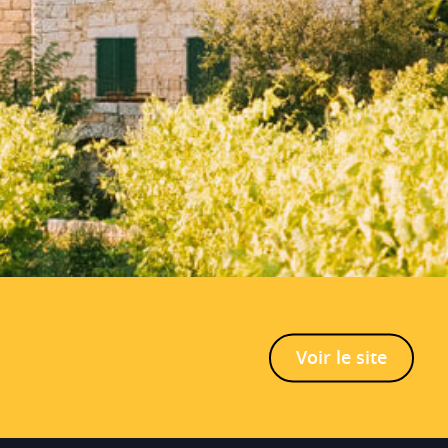
AOC
Sauternes
Cépages
Sémillon 85%, Sauvignon 7%,
Muscadelle 8%
Terroirs
graves
Alliances mets et vins
Parfait à l'apéritif ou en
accompagnement de tapas, melon,
huîtres, foie gras, volaille, viande
blanche, poisson en sauce,
Voir le site
Roquefort...