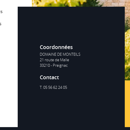
Le Vin
is
DOMAINE DE MONTEILS
s
Blanc
Coordonnées
DOMAINE DE MONTEILS
21 route de Malle
33210 - Preignac
Contact
T. 05 56 62 24 05
romatique
lle robe dorée intense. Au nez, notes de fleurs, de fruits secs et
nfits, d’épice et de miel. Bouche fine, bien équilibrée avec une
lle longueur. Finale sur des agrumes confits.