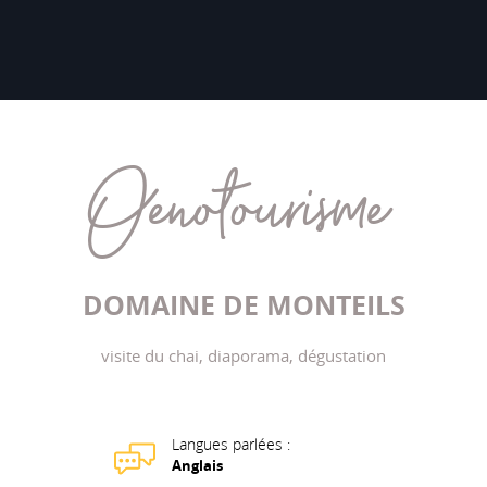
Oenotourisme
DOMAINE DE MONTEILS
visite du chai, diaporama, dégustation
Langues parlées :
Anglais