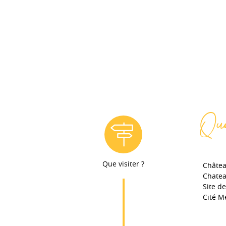
Que
Que visiter ?
Châtea
Chatea
Site d
Cité M