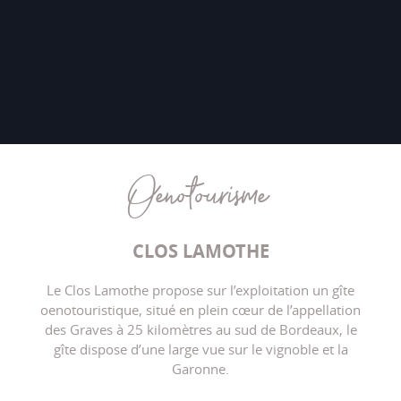
Oenotourisme
CLOS LAMOTHE
Le Clos Lamothe propose sur l’exploitation un gîte
oenotouristique, situé en plein cœur de l’appellation
des Graves à 25 kilomètres au sud de Bordeaux, le
gîte dispose d’une large vue sur le vignoble et la
Garonne.