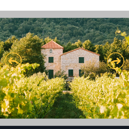
prev
next
Voir le site