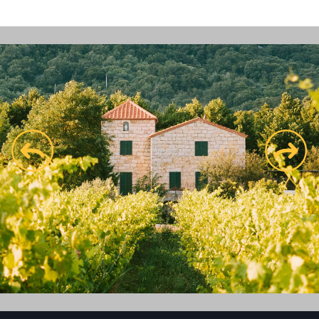
prev
next