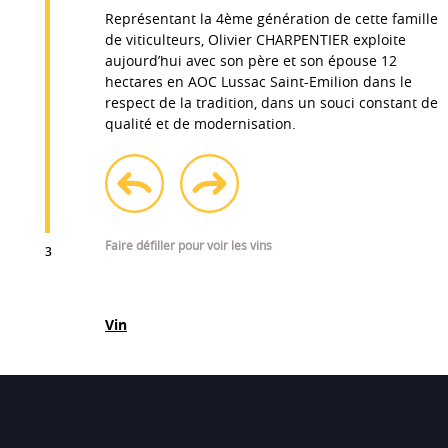
Représentant la 4ème génération de cette famille
de viticulteurs, Olivier CHARPENTIER exploite
aujourd’hui avec son père et son épouse 12
hectares en AOC Lussac Saint-Emilion dans le
respect de la tradition, dans un souci constant de
qualité et de modernisation.
AOC
prev
next
Lussac-Saint-Emilion
Faire défiller pour voir les vins
3
Vin
Voir le site