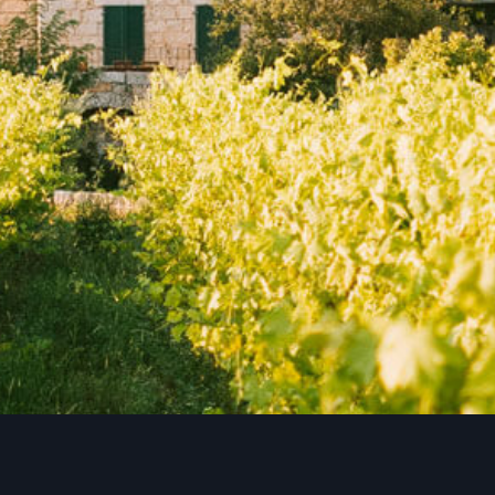
CHATEAU HAUT JAMARD
Rouge
AOC
Lussac-Saint-Emilion
Voir le site