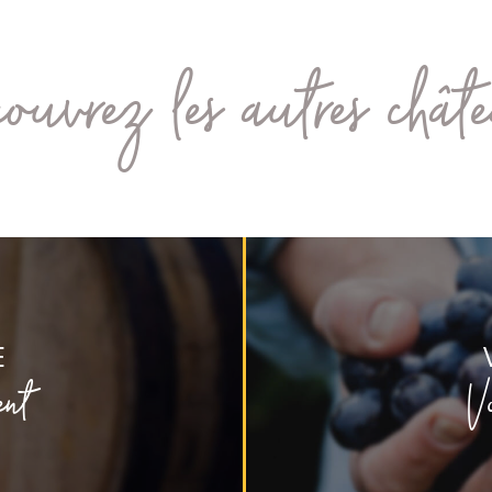
ouvrez les autres chât
E
ent
V