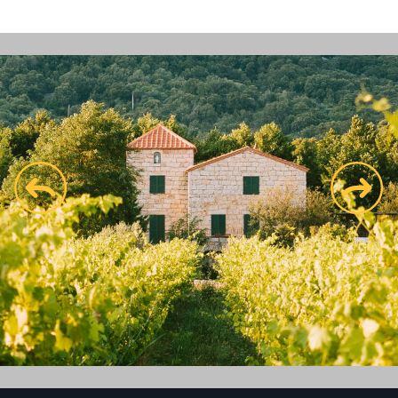
prev
next
Voir le site