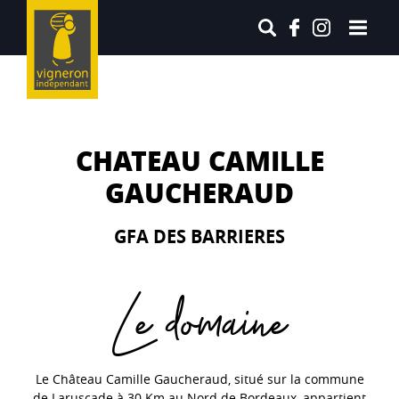
CHATEAU CAMILLE
GAUCHERAUD
GFA DES BARRIERES
Le domaine
Le Château Camille Gaucheraud, situé sur la commune
de Laruscade à 30 Km au Nord de Bordeaux, appartient