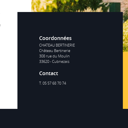
CHATEAU BERTINERIE
e
Rouge
e
Coordonnées
CHATEAU BERTINERIE
Château Bertinerie
308 rue du Moulin
33620 - Cubnezais
romatique
Contact
 cru réuni toutes les qualités des grands vins blancs de garde.
z de miel et d’acacia, la fraîcheur des arômes de pamplemousse
T. 05 57 68 70 74
 d’ananas souligne une belle concentration. La finale est ample,
asse et équilibrée.