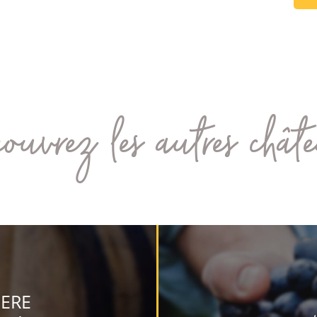
ouvrez les autres chât
ERE