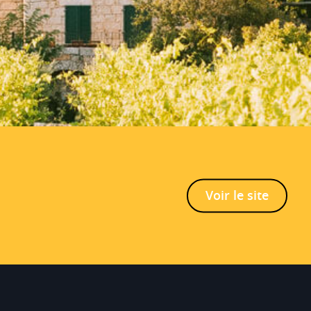
CHATEAU BERTINERIE
Blanc
AOC
Premières Côtes de Blaye
Cépages
60% Merlot, 30% Cabernet
Sauvignon, 10% Cabernet Franc.
Alliances mets et vins
Magret, confit, viandes rouges,
Voir le site
grillades, fromages.