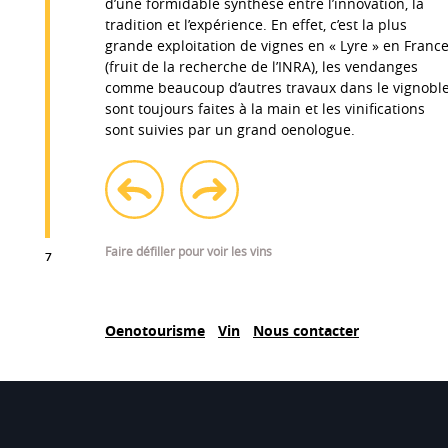
d’une formidable synthèse entre l’innovation, la
tradition et l’expérience. En effet, c’est la plus
grande exploitation de vignes en « Lyre » en Franc
(fruit de la recherche de l’INRA), les vendanges
comme beaucoup d’autres travaux dans le vignobl
sont toujours faites à la main et les vinifications
sont suivies par un grand oenologue.
AOC
Premières Côtes de Blaye
Cépages
100% Sauvignon
tique
prev
next
A
Terroirs
Faire défiller pour voir les vins
Meilleur clairet du monde » dans la Revue du Vin de France
7
Ce
lusieurs années, cette grande cuvée est un authentique vin
Vieilles vignes
Ne
té. Vinifié à l’ancienne, autrefois appelé « claret », il est
et
aux amateurs de vins rares car il ne ressemble à aucun
gr
Oenotourisme
Vin
Nous contacter
pour les amoureux de vins rares.